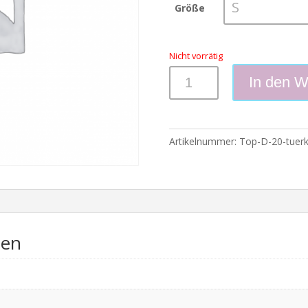
Größe
Nicht vorrätig
Sporttop
In den W
Damen
2020-
Edition
|
Artikelnummer:
Top-D-20-tuerk
türkis
Menge
nen