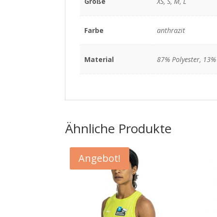
Größe
XS, S, M, L
Farbe
anthrazit
Material
87% Polyester, 13%
Ähnliche Produkte
Angebot!