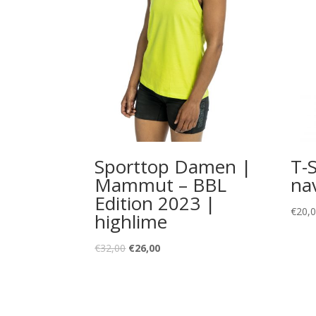
Sporttop Damen |
T-
Mammut – BBL
na
Edition 2023 |
€
20,
highlime
€
32,00
€
26,00