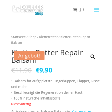
Startseite
/
Shop
/
Kletterretter
/ KletterRetter Repair
Balsam
KletterRetter Repair
Angebot!
Balsam
€
11,90
€
9,90
• Balsam für aufgeplatzte Fingerkuppen, Flapper, Risse
und mehr
• Beschleunigt die Regeneration deiner Haut
• 100% natürliche Inhaltsstoffe
Nicht vorrätig
Artikelnummer:
kr_balsam
Kategorie:
Kletterretter