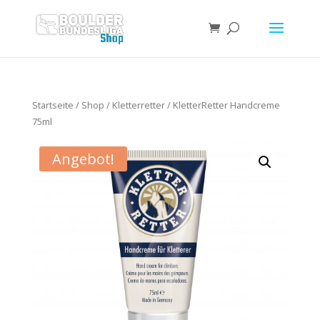
Startseite
/
Shop
/
Kletterretter
/ KletterRetter Handcreme
75ml
Angebot!